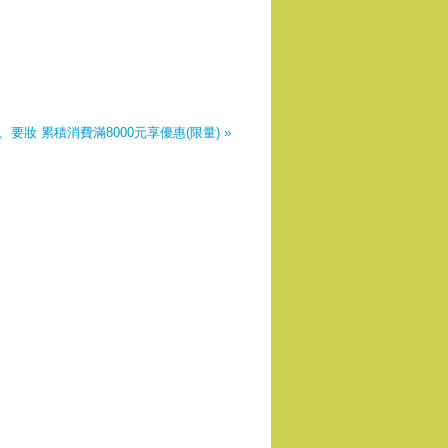
、要妝 累積消費滿8000元享優惠(限量) »