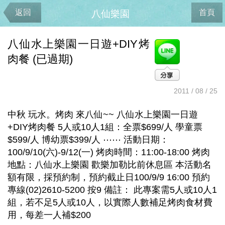
返回
首頁
八仙樂園
八仙水上樂園一日遊+DIY烤
肉餐 (已過期)
2011 / 08 / 25
中秋 玩水。烤肉 來八仙~~ 八仙水上樂園一日遊
+DIY烤肉餐 5人或10人1組：全票$699/人 學童票
$599/人 博幼票$399/人 ⋯⋯ 活動日期：
100/9/10(六)-9/12(一) 烤肉時間：11:00-18:00 烤肉
地點：八仙水上樂園 歡樂加勒比前休息區 本活動名
額有限，採預約制，預約截止日100/9/9 16:00 預約
專線(02)2610-5200 按9 備註： 此專案需5人或10人1
組，若不足5人或10人，以實際人數補足烤肉食材費
用，每差一人補$200