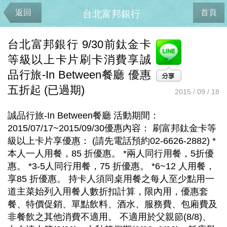
返回
首頁
台北富邦銀行
台北富邦銀行 9/30前鈦金卡
等級以上卡片刷卡消費享誠
品行旅-In Between餐廳 優惠
五折起 (已過期)
2015 / 09 / 18
誠品行旅-In Between餐廳 活動期間：
2015/07/17~2015/09/30優惠內容： 刷富邦鈦金卡等
級以上卡片享優惠： (請先電話預約02-6626-2882) *
本人一人用餐，85 折優惠。 *兩人同行用餐，5折優
惠。 *3-5人同行用餐，75 折優惠。 *6~12 人用餐，
享85 折優惠。 持卡人須同桌用餐之每人至少點用一
道主菜始列入用餐人數折扣計算，限內用，優惠套
餐、特價促銷、單點飲料、酒水、服務費、包廂費及
非餐飲之其他消費不適用。 不適用於父親節(8/8)、