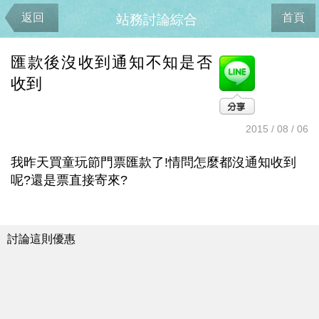
返回
首頁
站務討論綜合
匯款後沒收到通知不知是否
收到
2015 / 08 / 06
我昨天買童玩節門票匯款了!情問怎麼都沒通知收到
呢?還是票直接寄來?
討論這則優惠