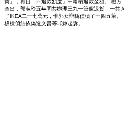
貨」，再自「日退款額度」中暗槓退款金額。 檢方
查出，郭淑玲五年間共辦理三九一筆假退貨，一共Ａ
了IKEA二一七萬元，惟郭女辯稱僅槓了一四五筆。
板檢偵結依偽造文書等罪嫌起訴。