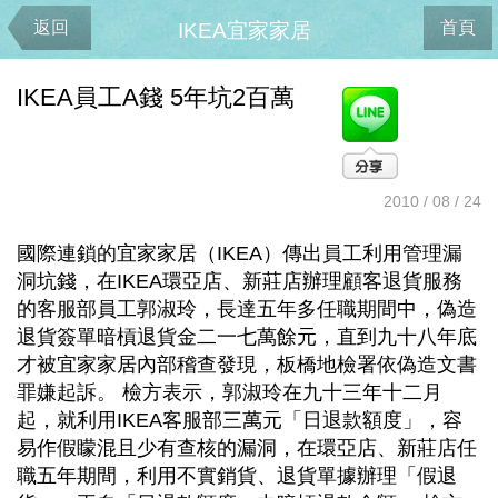
返回
首頁
IKEA宜家家居
IKEA員工A錢 5年坑2百萬
2010 / 08 / 24
國際連鎖的宜家家居（IKEA）傳出員工利用管理漏
洞坑錢，在IKEA環亞店、新莊店辦理顧客退貨服務
的客服部員工郭淑玲，長達五年多任職期間中，偽造
退貨簽單暗槓退貨金二一七萬餘元，直到九十八年底
才被宜家家居內部稽查發現，板橋地檢署依偽造文書
罪嫌起訴。 檢方表示，郭淑玲在九十三年十二月
起，就利用IKEA客服部三萬元「日退款額度」，容
易作假矇混且少有查核的漏洞，在環亞店、新莊店任
職五年期間，利用不實銷貨、退貨單據辦理「假退