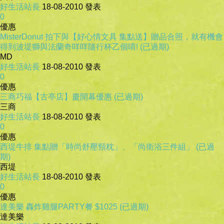
好生活站長
18-08-2010
發表
0
優惠
MisterDonut 拍下與【好心情文具 集點送】贈品合照，就有機會
得到波堤獅與法蘭奇咩咩隨行杯乙個唷! (已過期)
MD
好生活站長
18-08-2010
發表
0
優惠
三商巧福【古亭店】慶開幕優惠 (已過期)
三商
好生活站長
18-08-2010
發表
0
優惠
西堤牛排 集點贈「時尚舒壓頸枕」、「尚衛浴三件組」 (已過
期)
西堤
好生活站長
18-08-2010
發表
0
優惠
達美樂 轟炸雞腿PARTY餐 $1025 (已過期)
達美樂