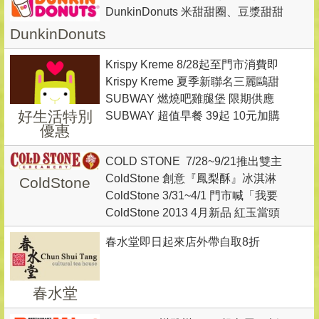
DunkinDonuts 米甜甜圈、豆漿甜甜
圈健康登場 嘗鮮價30
DunkinDonuts
Krispy Kreme 8/28起至門市消費即
Krispy Kreme 夏季新聯名三麗鷗甜
贈OREO筆記本
SUBWAY 燃燒吧雞腿堡 限期供應
甜圈
好生活特別
SUBWAY 超值早餐 39起 10元加購
+10元多熱茶/湯/咖啡
優惠
美式咖啡
COLD STONE 7/28~9/21推出雙主
ColdStone 創意『鳳梨酥』冰淇淋
ColdStone
打新品冰淇淋「萄汽小蜜糖」&「水
ColdStone 3/31~4/1 門市喊「我要
風味及超人氣紫色旋風『巨峰葡萄
蜜桃伯爵」
ColdStone 2013 4月新品 紅玉當頭
挑戰Fool’s Party」可參加抽獎
冰淇淋』新上市
新上市 採用日月潭紅玉紅茶製作
春水堂即日起來店外帶自取8折
春水堂