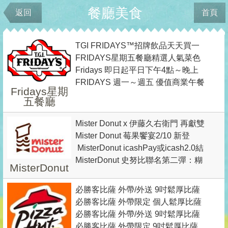
餐廳美食
返回
首頁
TGI FRIDAYS™招牌飲品天天買一
FRIDAYS星期五餐廳精選人氣菜色
送一
Fridays 即日起平日下午4點～晚上
外帶自取75折
FRIDAYS 週一～週五 優值商業午餐
12點 啤酒調酒買二送一
Fridays星期
199 元起
五餐廳
Mister Donut x 伊藤久右衛門 再獻雙
Mister Donut 莓果饗宴2/10 新登
茶饗宴 同時打造生系列雙茶爆餡波
MisterDonut icashPay或icash2.0結
場 甜甜圈買5送1 / 買6送2
波隆尼，再加碼 甜甜圈買六送二優
MisterDonut​​​​​​​ 史努比聯名第二彈：糊
帳單筆消費購買線條小狗聯名商品
惠
MisterDonut
塗塌客、史努比狗屋超萌甜甜圈&療
滿150元(含)以上， 即贈線條小狗壓
癒周邊、夏季檸檬風味甜甜圈新品
必勝客比薩 外帶/外送 9吋鬆厚比薩
克力夾乙個
必勝客比薩 外帶限定 個人鬆厚比薩
(5選1)＋Flatzz手工義式薄比薩(3選
必勝客比薩 外帶/外送 9吋鬆厚比薩
(4選1) ＋個人鬆厚比薩(3選1) ＋2塊
1)＋可樂或副餐4選1=$399(最高價
必勝客比薩 外帶限定 9吋鬆厚比薩