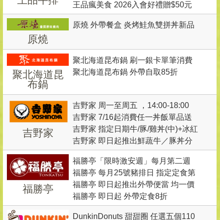
王品瘋美食 2026入會好禮贈$50元
合王或玉字邊任一字，內用2客套餐
現金折價券2張
贈「龍重雙饗：龍蝦・嫩煎龍虎
原燒 外帶餐盒 炎烤鮭魚雙拼丼新品
斑」
原燒
上市!
聚北海道昆布鍋 刷一銀卡單筆消費
聚北海道昆布鍋 外帶自取85折
聚北海道昆
滿1,500元享現折200元 （不累計折
布鍋
抵）
吉野家 周一至周五 ，14:00-18:00
吉野家 7/16起消費任一丼飯單品送
憑在學學生證或制服， 點購小牛/豚
吉野家 指定日期牛/豚/雞丼(中)+冰紅
漬物3選1加檸檬紅茶(L)，送完即
吉野家
丼+巧克力風味鬆餅+檸檬風味紅茶
吉野家 即日起推出鮮蔬牛／豚丼分
茶(S)優惠111元
止。
(S) 優惠價100元
享餐(３～４人份）
福勝亭「限時激安週」每月第二週
福勝亭 每月25號豬排日 指定定食第
限時優惠：8/3~8/9 和風咖哩雞肉定
福勝亭 即日起推出外帶便當 均一價
二件半價
福勝亭
食、開運豬排定食特價$199
福勝亭 即日起 外帶定食8折
100元
DunkinDonuts 甜甜圈 任選五個110