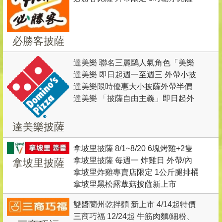
(3選1) +1個9吋鬆厚比薩(3選1)+副
厚燒醬烤腿排 ＋副餐2選1＋2瓶
值$768)
＋番茄肉醬起司麵＋副食或飲料5選
餐飲料3選1=$499元(最高價值
300ml茉香柚茶 =NT$333元(最高價
1 =$288元
$1764元)
值NT$453元)
必勝客披薩
達美樂 聯名三麗鷗人氣角色「美樂
達美樂 即日起週一至週三 外帶小披
蒂」1/5起買指定套餐送聯名「美樂
達美樂限時優惠大小披薩外帶半價
薩只要129元
蒂閃耀迷你招牌燈」
達美樂 「披薩自由主義」即日起外
帶披薩半價
達美樂披薩
拿坡里披薩 8/1~8/20 6塊烤雞+2隻
拿坡里披薩 每週一 炸雞日 外帶/內
拿坡里披薩
烤雞翅(普羅旺斯或青花椒) 特價
拿坡里炸雞專賣店限定 1公斤腿排桶
用 兩塊炸雞 特價$88(原價$116)
$199元
拿坡里黑松露蕈菇披薩新上市
新上市 爽吃價 269 元
雙醬蘭州乾拌麵 新上市 4/14起特價
三商巧福 12/24起 牛筋肉麵/細粉、
79元