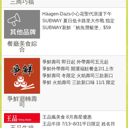
三商巧福
豬肉壽喜飯/麵 特價79
Häagen-Dazs小心花聖代浪漫下午
SUBWAY 夏日低卡路里大作戰 指定
茶
SUBWAY新鮮「鮪魚潛艇堡」$59
套餐99元限時供應 售完為止
限時優惠
餐廳美食綜
合
爭鮮壽司 即日起 外帶壽司五元起
爭鮮外帶壽司 開運福鮭餐盒2/1上市
爭鮮壽司 冬限定 火焰壽司三款新口
共四款 每份90元 買再送茶包
爭鮮 火焰壽司 三款新口味 11/1 限定
味上市
登場
爭鮮迴轉壽
司
王品瘋美食 8月壽星優惠
王品牛排 7/13~8/31平日限定 姓名符
王品牛排