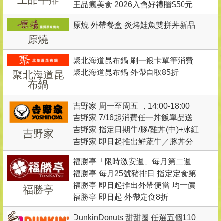
王品瘋美食 2026入會好禮贈$50元
合王或玉字邊任一字，內用2客套餐
現金折價券2張
贈「龍重雙饗：龍蝦・嫩煎龍虎
原燒 外帶餐盒 炎烤鮭魚雙拼丼新品
斑」
原燒
上市!
聚北海道昆布鍋 刷一銀卡單筆消費
聚北海道昆布鍋 外帶自取85折
聚北海道昆
滿1,500元享現折200元 （不累計折
布鍋
抵）
吉野家 周一至周五 ，14:00-18:00
吉野家 7/16起消費任一丼飯單品送
憑在學學生證或制服， 點購小牛/豚
吉野家 指定日期牛/豚/雞丼(中)+冰紅
漬物3選1加檸檬紅茶(L)，送完即
吉野家
丼+巧克力風味鬆餅+檸檬風味紅茶
吉野家 即日起推出鮮蔬牛／豚丼分
茶(S)優惠111元
止。
(S) 優惠價100元
享餐(３～４人份）
福勝亭「限時激安週」每月第二週
福勝亭 每月25號豬排日 指定定食第
限時優惠：8/3~8/9 和風咖哩雞肉定
福勝亭 即日起推出外帶便當 均一價
二件半價
福勝亭
食、開運豬排定食特價$199
福勝亭 即日起 外帶定食8折
100元
DunkinDonuts 甜甜圈 任選五個110