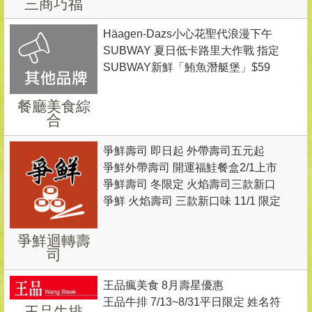
三商巧福
豬肉壽喜飯/麵 特價79
Häagen-Dazs小心花聖代浪漫下午
SUBWAY 夏日低卡路里大作戰 指定
茶
SUBWAY新鮮「鮪魚潛艇堡」$59
套餐99元限時供應 售完為止
限時優惠
餐廳美食綜
合
爭鮮壽司 即日起 外帶壽司五元起
爭鮮外帶壽司 開運福鮭餐盒2/1上市
爭鮮壽司 冬限定 火焰壽司三款新口
共四款 每份90元 買再送茶包
爭鮮 火焰壽司 三款新口味 11/1 限定
味上市
登場
爭鮮迴轉壽
司
王品瘋美食 8月壽星優惠
王品牛排 7/13~8/31平日限定 姓名符
王品牛排