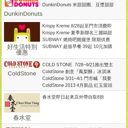
DunkinDonuts 米甜甜圈、豆漿甜甜
圈健康登場 嘗鮮價30
DunkinDonuts
Krispy Kreme 8/28起至門市消費即
Krispy Kreme 夏季新聯名三麗鷗甜
贈OREO筆記本
SUBWAY 燃燒吧雞腿堡 限期供應
甜圈
好生活特別
SUBWAY 超值早餐 39起 10元加購
+10元多熱茶/湯/咖啡
優惠
美式咖啡
COLD STONE 7/28~9/21推出雙主
ColdStone 創意『鳳梨酥』冰淇淋
ColdStone
打新品冰淇淋「萄汽小蜜糖」&「水
ColdStone 3/31~4/1 門市喊「我要
風味及超人氣紫色旋風『巨峰葡萄
蜜桃伯爵」
ColdStone 2013 4月新品 紅玉當頭
挑戰Fool’s Party」可參加抽獎
冰淇淋』新上市
新上市 採用日月潭紅玉紅茶製作
春水堂即日起來店外帶自取8折
春水堂