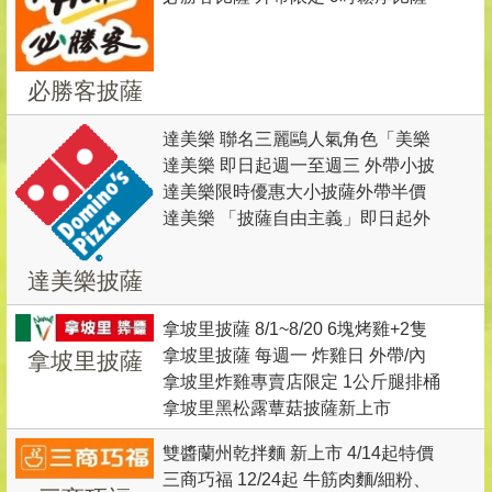
(3選1) +1個9吋鬆厚比薩(3選1)+副
厚燒醬烤腿排 ＋副餐2選1＋2瓶
值$768)
＋番茄肉醬起司麵＋副食或飲料5選
餐飲料3選1=$499元(最高價值
300ml茉香柚茶 =NT$333元(最高價
1 =$288元
$1764元)
值NT$453元)
必勝客披薩
達美樂 聯名三麗鷗人氣角色「美樂
達美樂 即日起週一至週三 外帶小披
蒂」1/5起買指定套餐送聯名「美樂
達美樂限時優惠大小披薩外帶半價
薩只要129元
蒂閃耀迷你招牌燈」
達美樂 「披薩自由主義」即日起外
帶披薩半價
達美樂披薩
拿坡里披薩 8/1~8/20 6塊烤雞+2隻
拿坡里披薩 每週一 炸雞日 外帶/內
拿坡里披薩
烤雞翅(普羅旺斯或青花椒) 特價
拿坡里炸雞專賣店限定 1公斤腿排桶
用 兩塊炸雞 特價$88(原價$116)
$199元
拿坡里黑松露蕈菇披薩新上市
新上市 爽吃價 269 元
雙醬蘭州乾拌麵 新上市 4/14起特價
三商巧福 12/24起 牛筋肉麵/細粉、
79元