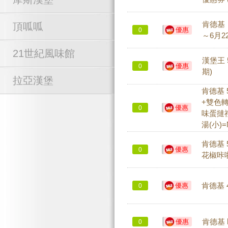
肯德基
頂呱呱
優惠
0
～6月2
21世紀風味館
漢堡王 
優惠
0
期)
拉亞漢堡
肯德基 
+雙色轉
優惠
0
味蛋撻禮
湯(小)=
肯德基 
優惠
0
花椒咔啦
優惠
肯德基 
0
優惠
肯德基 
0