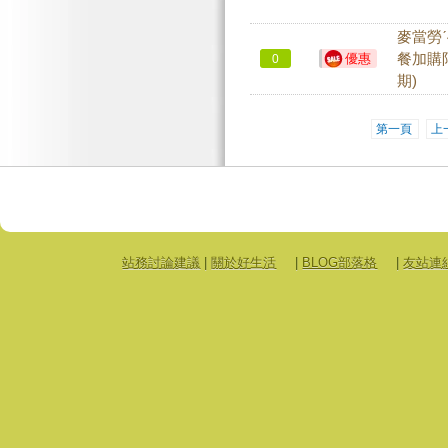
麥當勞
優惠
餐加購限
0
期)
第一頁
上
站務討論建議
|
關於好生活
|
BLOG部落格
|
友站連