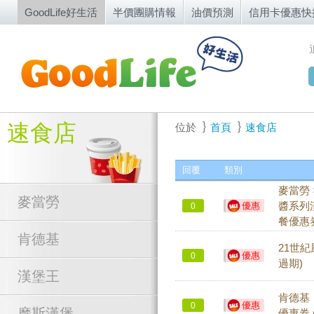
GoodLife好生活
半價團購情報
油價預測
信用卡優惠快
速食店
位於
首頁
速食店
回覆
類別
麥當勞 
麥當勞
優惠
醬系列
0
餐優惠券
肯德基
21世紀
優惠
0
過期)
漢堡王
肯德基 
優惠
0
摩斯漢堡
優惠券 