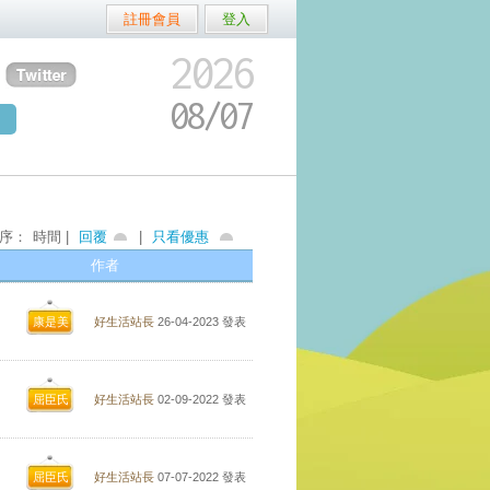
註冊會員
登入
2026
08/
07
序：
時間 |
回覆
|
只看優惠
作者
康是美
好生活站長
26-04-2023
發表
屈臣氏
好生活站長
02-09-2022
發表
屈臣氏
好生活站長
07-07-2022
發表