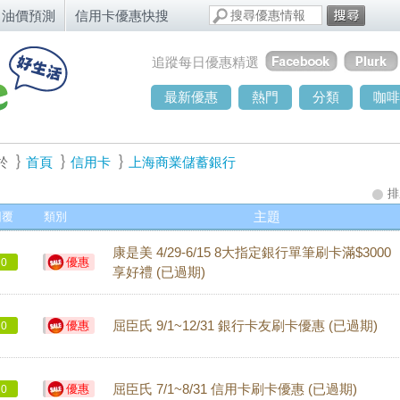
油價預測
信用卡優惠快搜
追蹤每日優惠精選
最新優惠
熱門
分類
咖啡
於
首頁
信用卡
上海商業儲蓄銀行
排
回覆
類別
主題
康是美 4/29-6/15 8大指定銀行單筆刷卡滿$3000
優惠
0
享好禮 (已過期)
優惠
屈臣氏 9/1~12/31 銀行卡友刷卡優惠 (已過期)
0
優惠
屈臣氏 7/1~8/31 信用卡刷卡優惠 (已過期)
0