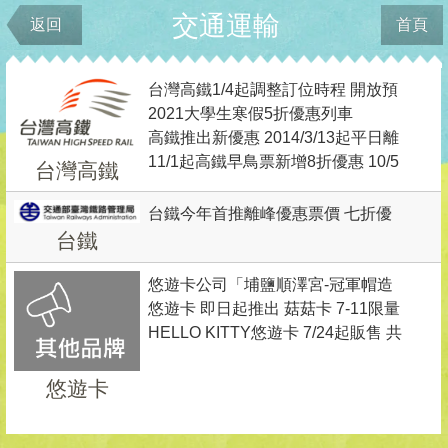
交通運輸
返回
首頁
台灣高鐵1/4起調整訂位時程 開放預
2021大學生寒假5折優惠列車
訂29天內（含乘車當日）對號座車
高鐵推出新優惠 2014/3/13起平日離
12/18（五）凌晨起逐日開放購票
票(早鳥票)
11/1起高鐵早鳥票新增8折優惠 10/5
峰指定車次對號座92折
台灣高鐵
開放訂購
台鐵今年首推離峰優惠票價 七折優
台鐵
惠
悠遊卡公司「埔鹽順澤宮-冠軍帽造
悠遊卡 即日起推出 菇菇卡 7-11限量
型悠遊卡」 12/28起指定通路預購
HELLO KITTY悠遊卡 7/24起販售 共
販售
五款售完為止
悠遊卡