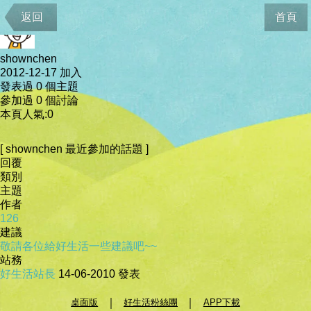
會員資料
返回
首頁
shownchen
2012-12-17 加入
發表過 0 個主題
參加過 0 個討論
本頁人氣:0
[ shownchen 最近參加的話題 ]
回覆
類別
主題
作者
126
建議
敬請各位給好生活一些建議吧~~
站務
好生活站長
14-06-2010
發表
｜
｜
桌面版
好生活粉絲團
APP下載