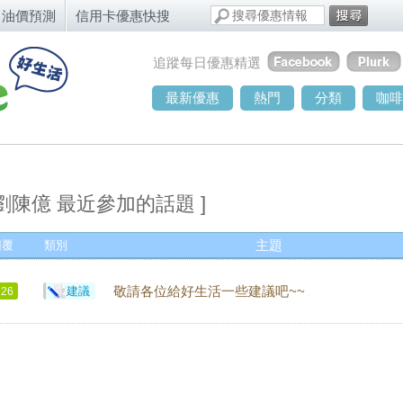
油價預測
信用卡優惠快搜
追蹤每日優惠精選
最新優惠
熱門
分類
咖啡
 劉陳億 最近參加的話題 ]
回覆
類別
主題
建議
敬請各位給好生活一些建議吧~~
126