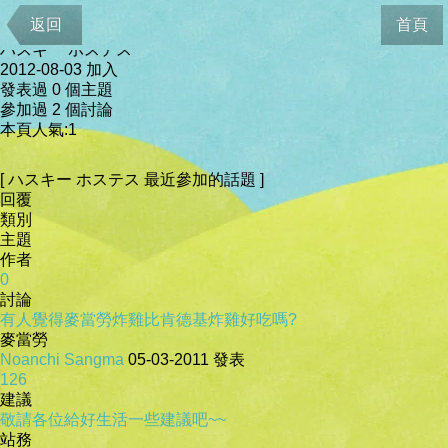
會員資料
返回
首頁
ハスキー ホステス
2012-08-03 加入
發表過 0 個主題
參加過 2 個討論
本頁人氣:1
[ ハスキー ホステス 最近參加的話題 ]
回覆
類別
主題
作者
0
討論
有人覺得麥當勞炸雞比肯德基炸雞好吃嗎?
麥當勞
Noanchi Sangma
05-03-2011
發表
126
建議
敬請各位給好生活一些建議吧~~
站務