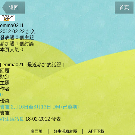
會員資料
返回
首頁
emma0211
2012-02-22 加入
發表過 0 個主題
參加過 1 個討論
本頁人氣:0
[ emma0211 最近參加的話題 ]
回覆
類別
主題
作者
0
優惠
寶雅 2月16日至3月13日 DM (已過期)
寶雅
好生活站長
18-02-2012
發表
｜
｜
桌面版
好生活粉絲團
APP下載