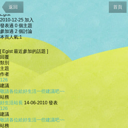
會員資料
返回
首頁
Egist
2010-12-25 加入
發表過 0 個主題
參加過 2 個討論
本頁人氣:1
[ Egist 最近參加的話題 ]
回覆
類別
主題
作者
126
建議
敬請各位給好生活一些建議吧~~
站務
好生活站長
14-06-2010
發表
126
建議
敬請各位給好生活一些建議吧~~
站務