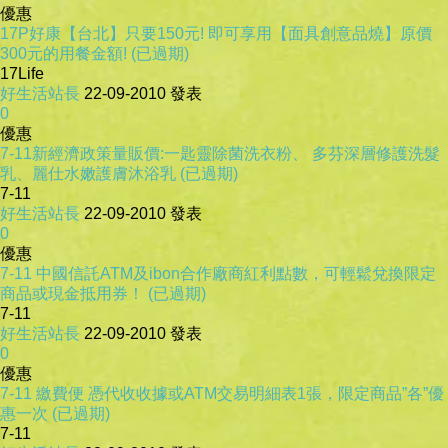
優惠
17P好康【台北】只要150元! 即可享用【面具創意品燒】原價
300元的用餐金額! (已過期)
17Life
好生活站長
22-09-2010
發表
0
優惠
7-11新經濟政策量販價:一匙靈除菌洗衣粉、 多芬深層修護洗髮
乳、麗仕水嫩護膚沐浴乳 (已過期)
7-11
好生活站長
22-09-2010
發表
0
優惠
7-11 中國信託ATM及ibon合作廠商紅利點數，可輕鬆兌換限定
商品或現金抵用券！ (已過期)
7-11
好生活站長
22-09-2010
發表
0
優惠
7-11 繳費便 憑代收收據或ATM交易明細表1張，限定商品”各”優
惠一次 (已過期)
7-11