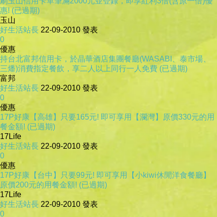
刷玉山信用卡單筆滿2000元並登錄，即享紅利3倍(含原一倍)優
惠! (已過期)
玉山
好生活站長
22-09-2010
發表
0
優惠
持台北富邦信用卡，於晶華酒店集團餐廳(WASABI、泰市場、
三燔)消費指定餐飲，享二人以上同行一人免費 (已過期)
富邦
好生活站長
22-09-2010
發表
0
優惠
17P好康【高雄】只要165元! 即可享用【瀾灣】原價330元的用
餐金額! (已過期)
17Life
好生活站長
22-09-2010
發表
0
優惠
17P好康【台中】只要99元! 即可享用【小kiwi休閒洋食餐廳】
原價200元的用餐金額! (已過期)
17Life
好生活站長
22-09-2010
發表
0