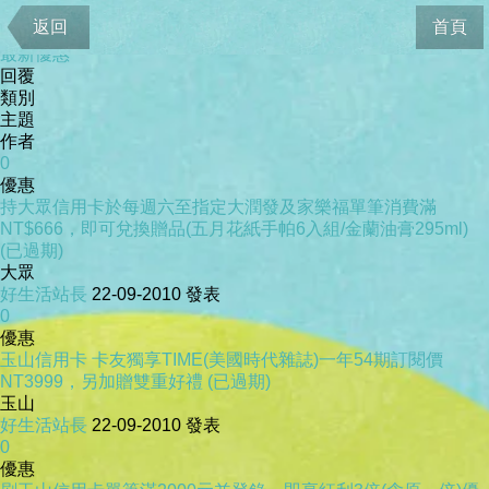
位於
返回
首頁
首頁
最新優惠
回覆
類別
主題
作者
0
優惠
持大眾信用卡於每週六至指定大潤發及家樂福單筆消費滿
NT$666，即可兌換贈品(五月花紙手帕6入組/金蘭油膏295ml)
(已過期)
大眾
好生活站長
22-09-2010
發表
0
優惠
玉山信用卡 卡友獨享TIME(美國時代雜誌)一年54期訂閱價
NT3999，另加贈雙重好禮 (已過期)
玉山
好生活站長
22-09-2010
發表
0
優惠