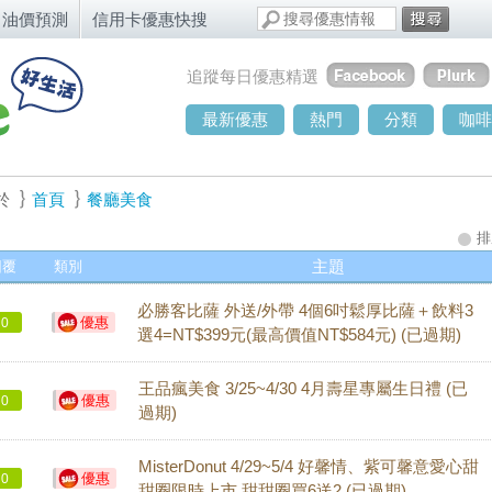
油價預測
信用卡優惠快搜
追蹤每日優惠精選
最新優惠
熱門
分類
咖啡
於
首頁
餐廳美食
排
回覆
類別
主題
必勝客比薩 外送/外帶 4個6吋鬆厚比薩＋飲料3
優惠
0
選4=NT$399元(最高價值NT$584元) (已過期)
王品瘋美食 3/25~4/30 4月壽星專屬生日禮 (已
優惠
0
過期)
MisterDonut 4/29~5/4 好馨情、紫可馨意愛心甜
優惠
0
甜圈限時上市 甜甜圈買6送2 (已過期)