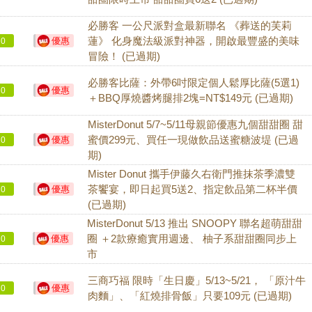
必勝客 一公尺派對盒最新聯名 《葬送的芙莉
優惠
蓮》 化身魔法級派對神器，開啟最豐盛的美味
0
冒險！ (已過期)
必勝客比薩：外帶6吋限定個人鬆厚比薩(5選1)
優惠
0
＋BBQ厚燒醬烤腿排2塊=NT$149元 (已過期)
MisterDonut 5/7~5/11母親節優惠九個甜甜圈 甜
優惠
蜜價299元、買任一現做飲品送蜜糖波堤 (已過
0
期)
Mister Donut 攜手伊藤久右衛門推抹茶季濃雙
優惠
茶饗宴，即日起買5送2、指定飲品第二杯半價
0
(已過期)
MisterDonut 5/13 推出 SNOOPY 聯名超萌甜甜
優惠
圈 ＋2款療癒實用週邊、 柚子系甜甜圈同步上
0
市
三商巧福 限時「生日慶」5/13~5/21， 「原汁牛
優惠
0
肉麵」、「紅燒排骨飯」只要109元 (已過期)