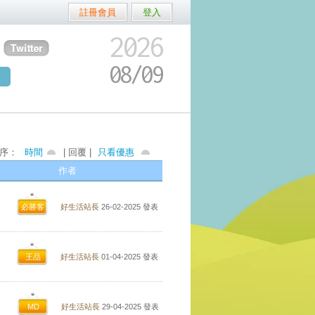
註冊會員
登入
2026
08/
09
序：
時間
| 回覆 |
只看優惠
作者
必勝客
好生活站長
26-02-2025
發表
王品
好生活站長
01-04-2025
發表
MD
好生活站長
29-04-2025
發表