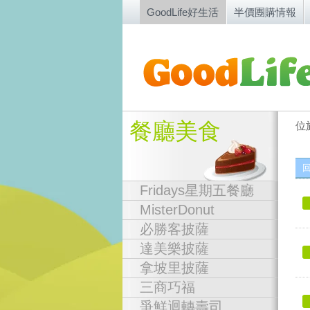
GoodLife好生活
半價團購情報
餐廳美食
位
Fridays星期五餐廳
MisterDonut
必勝客披薩
達美樂披薩
拿坡里披薩
三商巧福
爭鮮迴轉壽司