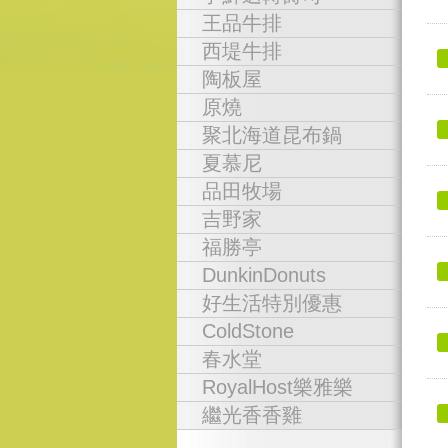
王品牛排
西堤牛排
陶板屋
原燒
聚北海道昆布鍋
夏慕尼
品田牧場
吉野家
福勝亭
DunkinDonuts
好生活特別優惠
ColdStone
春水堂
RoyalHost樂雅樂
繼光香香雞