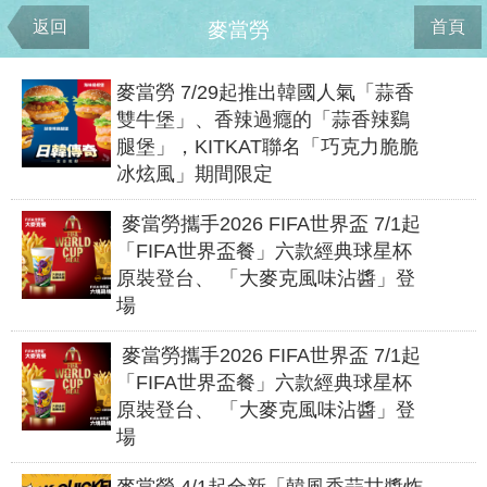
返回
首頁
麥當勞
麥當勞 7/29起推出韓國人氣「蒜香
雙牛堡」、香辣過癮的「蒜香辣鷄
腿堡」，KITKAT聯名「巧克力脆脆
冰炫風」期間限定
麥當勞攜手2026 FIFA世界盃 7/1起
「FIFA世界盃餐」六款經典球星杯
原裝登台、 「大麥克風味沾醬」登
場
麥當勞攜手2026 FIFA世界盃 7/1起
「FIFA世界盃餐」六款經典球星杯
原裝登台、 「大麥克風味沾醬」登
場
麥當勞 4/1起全新「韓風香蒜甘醬炸