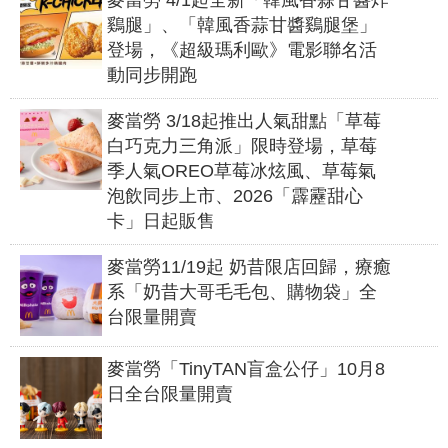
鷄腿」、「韓風香蒜甘醬鷄腿堡」
登場，《超級瑪利歐》電影聯名活
動同步開跑
麥當勞 3/18起推出人氣甜點「草莓
白巧克力三角派」限時登場，草莓
季人氣OREO草莓冰炫風、草莓氣
泡飲同步上市、2026「霹靂甜心
卡」日起販售
麥當勞11/19起 奶昔限店回歸，療癒
系「奶昔大哥毛毛包、購物袋」全
台限量開賣
麥當勞「TinyTAN盲盒公仔」10月8
日全台限量開賣