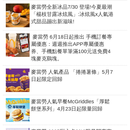
麥當勞全新冰品7/30 登場!今夏最潮
「楊枝甘露冰炫風」:冰炫風x人氣港
式甜品蹦出新滋味!
麥當勞 6月18日起推出 手機訂餐專
屬優惠：週週推出APP專屬優惠
券、手機點餐單筆滿100元送免費4
塊麥克鷄塊。
麥當勞 人氣產品 「捲捲薯條」5月7
日起限定回歸
麥當勞人氣早餐McGriddles「厚鬆
餅堡系列」4月23日起限量回歸