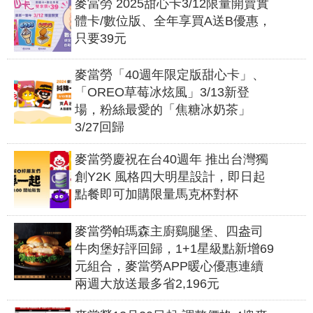
麥當勞 2025甜心卡3/12限量開賣實
體卡/數位版、全年享買A送B優惠，
只要39元
​​麥當勞「40週年限定版甜心卡」、
「OREO草莓冰炫風」3/13新登
場，粉絲最愛的「焦糖冰奶茶」
3/27回歸
麥當勞慶祝在台40週年 推出台灣獨
創Y2K 風格四大明星設計，即日起
點餐即可加購限量馬克杯對杯
麥當勞帕瑪森主廚鷄腿堡、四盎司
牛肉堡好評回歸，1+1星級點新增69
元組合，麥當勞APP暖心優惠連續
兩週大放送最多省2,196元