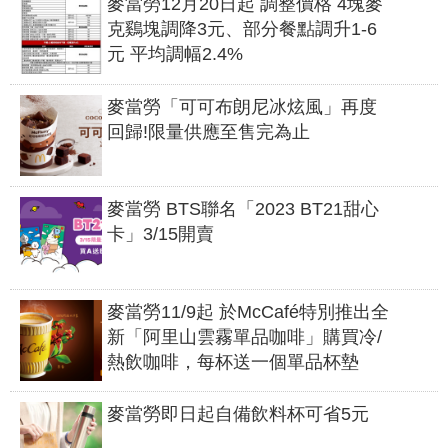
麥當勞12月20日起 調整價格 4塊麥
克鷄塊調降3元、部分餐點調升1-6
元 平均調幅2.4%
麥當勞「可可布朗尼冰炫風」再度
回歸!限量供應至售完為止
麥當勞 BTS聯名「2023 BT21甜心
卡」3/15開賣
麥當勞11/9起 於McCafé特別推出全
新「阿里山雲霧單品咖啡」購買冷/
熱飲咖啡，每杯送一個單品杯墊
麥當勞即日起自備飲料杯可省5元