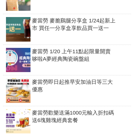
麥當勞 麥脆鷄腿分享盒 1/24起新上
市 買任一分享盒享飲品買一送一
麥當勞 1/20 上午11點起限量開賣
哆啦A夢經典陶瓷碗盤組
麥當勞即日起推早安加油日等三大
優惠
麥當勞歡樂送滿1000元輸入折扣碼
送6塊雞塊經典套餐