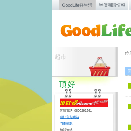
GoodLife好生活
半價團購情報
位
超市
頂好
客服電話: 0800291261
頂好官方網站
門市據點
相關連結: