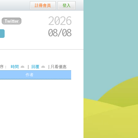
註冊會員
登入
2026
08/
08
序：
時間
|
回覆
| 只看優惠
作者