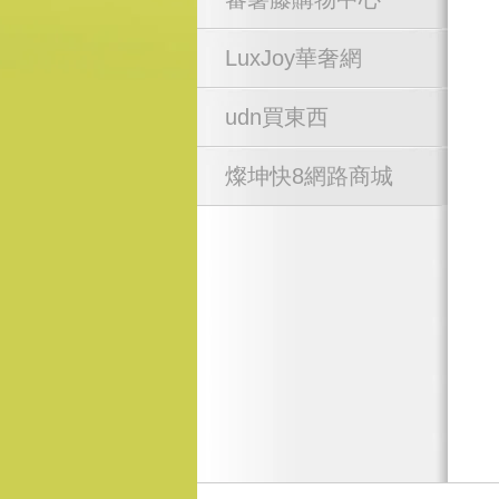
LuxJoy華奢網
udn買東西
燦坤快8網路商城