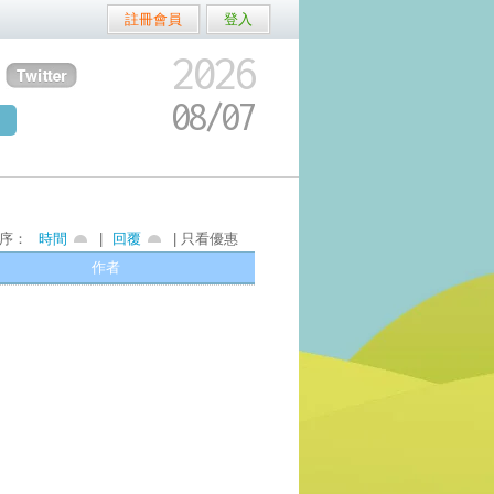
註冊會員
登入
2026
08/
07
序：
時間
|
回覆
| 只看優惠
作者