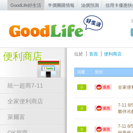
GoodLife好生活
半價團購情報
油價預測
信用卡優惠快
便利商店
位於
首頁
便利商店
回覆
類別
統一超商7-11
優惠
全家便利
0
全家便利商店
7-11
優惠
0
夥伴吊
萊爾富
7-11 
優惠
0
OK超商
杯最低