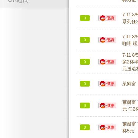
7-11 8
優惠
0
系列任
7-11 
優惠
0
咖啡 鑑
7-11 
優惠
第2杯半
0
元送這
優惠
萊爾富 
0
萊爾富 
優惠
0
元 任2
萊爾富 
優惠
0
杯5元