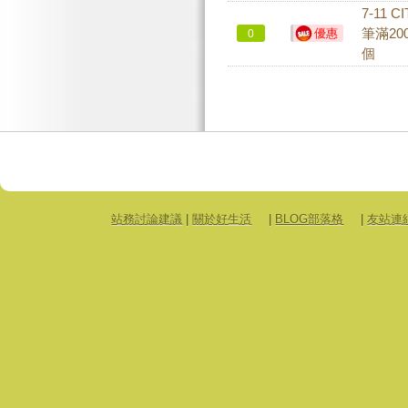
7-11 
優惠
筆滿2
0
個
站務討論建議
|
關於好生活
|
BLOG部落格
|
友站連