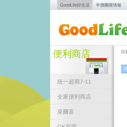
GoodLife好生活
半價團購情報
便利商店
位
統一超商7-11
全家便利商店
萊爾富
OK超商