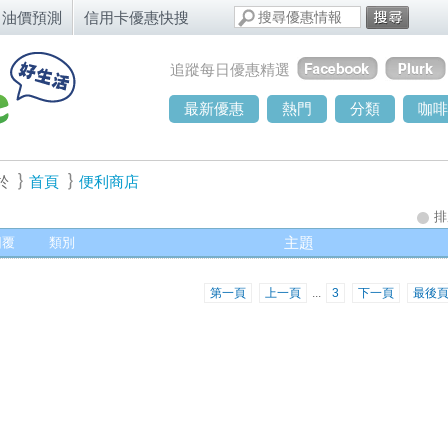
油價預測
信用卡優惠快搜
追蹤每日優惠精選
最新優惠
熱門
分類
咖啡
於
首頁
便利商店
排
回覆
類別
主題
第一頁
上一頁
...
3
下一頁
最後