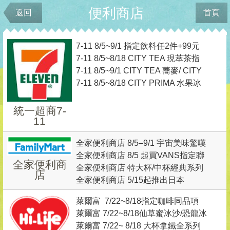
便利商店
返回
首頁
7-11 8/5~9/1 指定飲料任2件+99元
7-11 8/5~8/18 CITY TEA 現萃茶指
再換飲料小夥伴吊飾乙個
7-11 8/5~9/1 CITY TEA 蕎麥/ CITY
定飲品任選2杯最低 0 元起，再送
7-11 8/5~8/18 CITY PRIMA 水果冰
PEARL 珍珠系列任2件最低只要0元
《絕區零》專屬虛寶
磚精品美式咖啡 鑑賞價單杯99元
起
統一超商7-
11
全家便利商店 8/5–9/1 宇宙美味驚嘆
全家便利商店 8/5 起買VANS指定聯
號集章趣
全家便利商
全家便利商店 特大杯/中杯經典系列
名商品+9元送吊飾
店
全家便利商店 5/15起推出日本
咖啡享MLB聯名杯身、經典/特濃咖
PABLO聯名蜜桃系列甜點商品
啡 任選第二杯7折
萊爾富 7/22~8/18指定咖啡同品項
萊爾富 7/22~8/18仙草蜜冰沙/恐龍冰
買1送1
萊爾富 7/22~ 8/18 大杯拿鐵全系列
沙 特價59元 任2杯99元