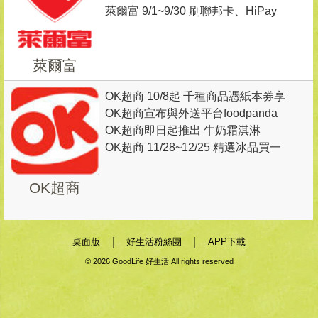
萊爾富 9/1~9/30 刷聯邦卡、HiPay
同價位第2杯5元
綁定聯邦信用卡消費滿168元(5%折
扣前)隨機出券抽商品
萊爾富
OK超商 10/8起 千種商品憑紙本券享
OK超商宣布與外送平台foodpanda
10％回饋
OK超商即日起推出 牛奶霜淇淋
合作， 11/22起 於雙北10間門市推
OK超商 11/28~12/25 精選冰品買一
出點餐外送服務
送一
OK超商
｜
｜
桌面版
好生活粉絲團
APP下載
© 2026 GoodLife 好生活 All rights reserved