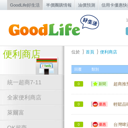
GoodLife好生活
半價團購情報
油價預測
信用卡優惠快
便利商店
位於
首頁
便利商店
回覆
類別
統一超商7-11
新聞
超商推
0
全家便利商店
優惠
輕鬆品
0
萊爾富
優惠
台灣啤酒
0
OK超商