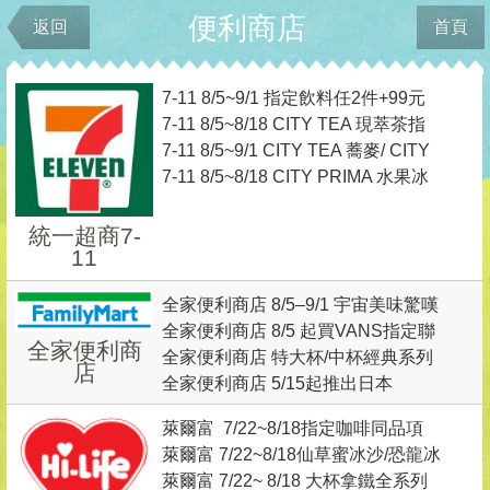
便利商店
返回
首頁
7-11 8/5~9/1 指定飲料任2件+99元
7-11 8/5~8/18 CITY TEA 現萃茶指
再換飲料小夥伴吊飾乙個
7-11 8/5~9/1 CITY TEA 蕎麥/ CITY
定飲品任選2杯最低 0 元起，再送
7-11 8/5~8/18 CITY PRIMA 水果冰
PEARL 珍珠系列任2件最低只要0元
《絕區零》專屬虛寶
磚精品美式咖啡 鑑賞價單杯99元
起
統一超商7-
11
全家便利商店 8/5–9/1 宇宙美味驚嘆
全家便利商店 8/5 起買VANS指定聯
號集章趣
全家便利商
全家便利商店 特大杯/中杯經典系列
名商品+9元送吊飾
店
全家便利商店 5/15起推出日本
咖啡享MLB聯名杯身、經典/特濃咖
PABLO聯名蜜桃系列甜點商品
啡 任選第二杯7折
萊爾富 7/22~8/18指定咖啡同品項
萊爾富 7/22~8/18仙草蜜冰沙/恐龍冰
買1送1
萊爾富 7/22~ 8/18 大杯拿鐵全系列
沙 特價59元 任2杯99元