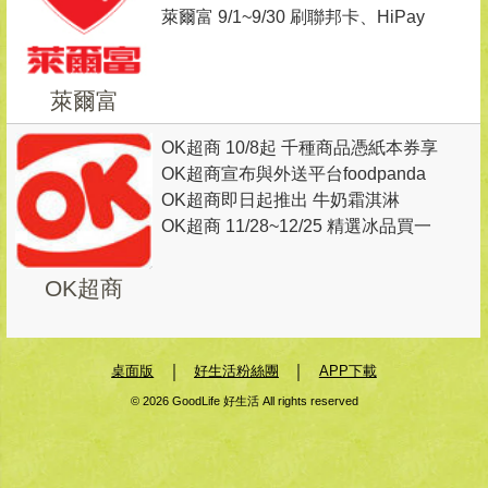
萊爾富 9/1~9/30 刷聯邦卡、HiPay
同價位第2杯5元
綁定聯邦信用卡消費滿168元(5%折
扣前)隨機出券抽商品
萊爾富
OK超商 10/8起 千種商品憑紙本券享
OK超商宣布與外送平台foodpanda
10％回饋
OK超商即日起推出 牛奶霜淇淋
合作， 11/22起 於雙北10間門市推
OK超商 11/28~12/25 精選冰品買一
出點餐外送服務
送一
OK超商
｜
｜
桌面版
好生活粉絲團
APP下載
© 2026 GoodLife 好生活 All rights reserved