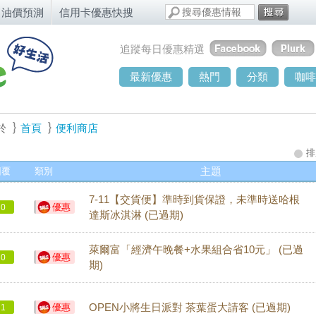
油價預測
信用卡優惠快搜
追蹤每日優惠精選
最新優惠
熱門
分類
咖啡
於
首頁
便利商店
排
回覆
類別
主題
7-11【交貨便】準時到貨保證，未準時送哈根
優惠
0
達斯冰淇淋 (已過期)
萊爾富「經濟午晚餐+水果組合省10元」 (已過
優惠
0
期)
優惠
OPEN小將生日派對 茶葉蛋大請客 (已過期)
1