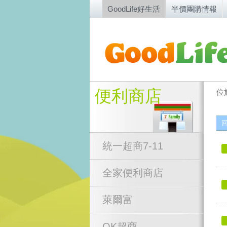
GoodLife好生活
半價團購情報
便利商店
位
統一超商7-11
全家便利商店
萊爾富
OK超商