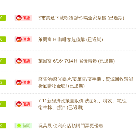
優惠
S市集邀下載軟體 請你喝全家拿鐵 (已過期)
0
優惠
萊爾富 HI咖啡卷超值購 (已過期)
0
優惠
萊爾富 6/16~7/14 HI省優惠卷 (已過期)
0
廢電池/廢光碟片/廢筆電/廢手機，資源回收還能
優惠
2
折底購物金喔! (已過期)
7-11新經濟政策量販價:洗面乳、噴效、電池、
優惠
0
衛生棉、醬油 (已過期)
新聞
玩具展 便利商店預購門票更優惠
0