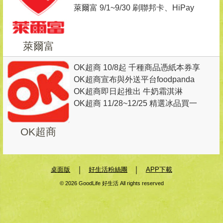
萊爾富 9/1~9/30 刷聯邦卡、HiPay
同價位第2杯5元
綁定聯邦信用卡消費滿168元(5%折
扣前)隨機出券抽商品
萊爾富
OK超商 10/8起 千種商品憑紙本券享
OK超商宣布與外送平台foodpanda
10％回饋
OK超商即日起推出 牛奶霜淇淋
合作， 11/22起 於雙北10間門市推
OK超商 11/28~12/25 精選冰品買一
出點餐外送服務
送一
OK超商
｜
｜
桌面版
好生活粉絲團
APP下載
© 2026 GoodLife 好生活 All rights reserved