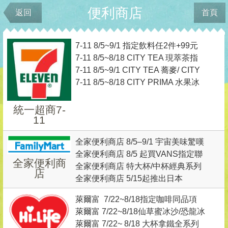
便利商店
返回
首頁
7-11 8/5~9/1 指定飲料任2件+99元
7-11 8/5~8/18 CITY TEA 現萃茶指
再換飲料小夥伴吊飾乙個
7-11 8/5~9/1 CITY TEA 蕎麥/ CITY
定飲品任選2杯最低 0 元起，再送
7-11 8/5~8/18 CITY PRIMA 水果冰
PEARL 珍珠系列任2件最低只要0元
《絕區零》專屬虛寶
磚精品美式咖啡 鑑賞價單杯99元
起
統一超商7-
11
全家便利商店 8/5–9/1 宇宙美味驚嘆
全家便利商店 8/5 起買VANS指定聯
號集章趣
全家便利商
全家便利商店 特大杯/中杯經典系列
名商品+9元送吊飾
店
全家便利商店 5/15起推出日本
咖啡享MLB聯名杯身、經典/特濃咖
PABLO聯名蜜桃系列甜點商品
啡 任選第二杯7折
萊爾富 7/22~8/18指定咖啡同品項
萊爾富 7/22~8/18仙草蜜冰沙/恐龍冰
買1送1
萊爾富 7/22~ 8/18 大杯拿鐵全系列
沙 特價59元 任2杯99元