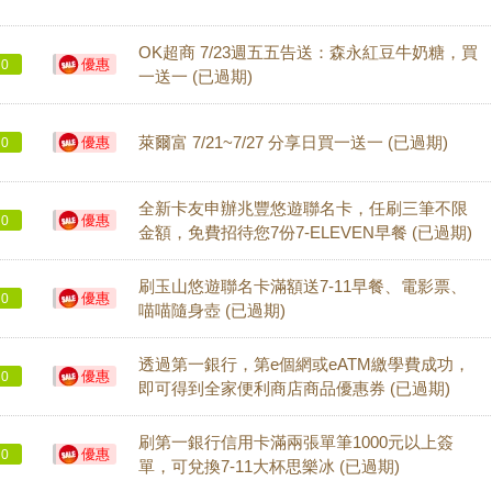
OK超商 7/23週五五告送：森永紅豆牛奶糖，買
優惠
0
一送一 (已過期)
優惠
萊爾富 7/21~7/27 分享日買一送一 (已過期)
0
全新卡友申辦兆豐悠遊聯名卡，任刷三筆不限
優惠
0
金額，免費招待您7份7-ELEVEN早餐 (已過期)
刷玉山悠遊聯名卡滿額送7-11早餐、電影票、
優惠
0
喵喵隨身壺 (已過期)
透過第一銀行，第e個網或eATM繳學費成功，
優惠
0
即可得到全家便利商店商品優惠券 (已過期)
刷第一銀行信用卡滿兩張單筆1000元以上簽
優惠
0
單，可兌換7-11大杯思樂冰 (已過期)