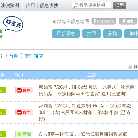
油價預測
信用卡優惠快搜
追蹤每日優惠精選
最新優惠
熱門
分類
咖啡
於
首頁
便利商店
排
回覆
類別
主題
萊爾富 7/26起，Hi-Café 每週一冰美式、冰阿薩
優惠
0
姆奶茶、冰凍粒阿華田任選買1送1 (已過期)
萊爾富 7/24起，每週六/日 Hi-Café (大)冰拿鐵
優惠
咖啡、(大)冰黑豆玄米抹茶，第2杯半價 (已過
0
期)
新聞
OK超商中秋預購，199元低價月餅銷售冠軍
0