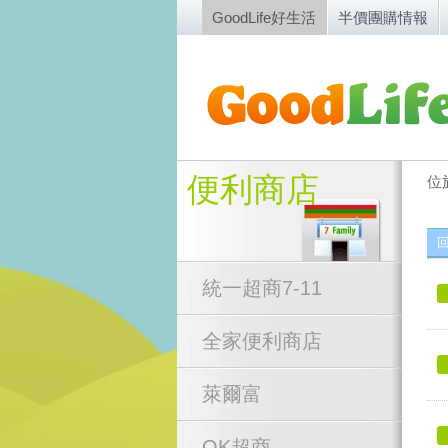
GoodLife好生活
半價團購情報
便利商店
位
統一超商7-11
全家便利商店
萊爾富
OK超商