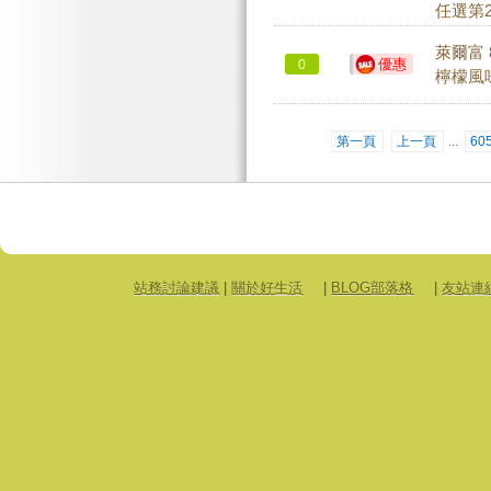
任選第2
萊爾富 
優惠
0
檸檬風
第一頁
上一頁
...
60
站務討論建議
|
關於好生活
|
BLOG部落格
|
友站連