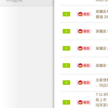
萊爾富
優惠
0
費滿 2
優惠
萊爾富
0
優惠
萊爾富 
0
優惠
萊爾富 
0
全家便利
優惠
0
、同品項
7-11
新上市
優惠
0
現萃茶