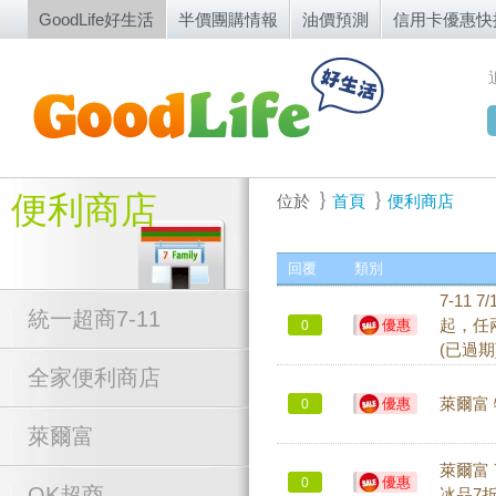
GoodLife好生活
半價團購情報
油價預測
信用卡優惠快
便利商店
位於
首頁
便利商店
回覆
類別
7-11
統一超商7-11
優惠
起，任
0
(已過期
全家便利商店
優惠
萊爾富 
0
萊爾富
萊爾富 
優惠
0
OK超商
冰品7折