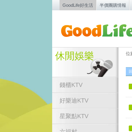
GoodLife好生活
半價團購情報
休閒娛樂
位
錢櫃KTV
好樂迪KTV
星聚點KTV
六福村