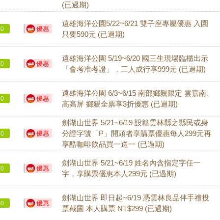
(已過期)
遠雄海洋公園5/22~6/21 雙子座專屬優惠 入園
優惠
0
只要590元 (已過期)
遠雄海洋公園 5/19~6/20 國三生現場臨櫃出示
優惠
0
「會考准考證」，三人成行享999元 (已過期)
遠雄海洋公園 6/3~6/15 南部鄉親限定 雲嘉南、
優惠
0
高高屏 鄉親全票享3折優惠 (已過期)
劍湖山世界 5/21~6/19 設籍雲林縣之縣民或身
優惠
分證字號「P」開頭者享購票優惠每人299元再
0
享酷咖啡飲品買一送一 (已過期)
劍湖山世界 5/21~6/19 姓名內含指定字任一
優惠
0
字，享購票優惠本人299元 (已過期)
劍湖山世界 即日起~6/19 憑雲林良品伴手禮投
優惠
0
票截圖 本人購票 NT$299 (已過期)