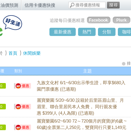
油價預測
信用卡優惠快搜
追蹤每日優惠精選
最新優惠
熱門
分類
咖啡
於
首頁
休閒娛樂
排
回覆
類別
主題
九族文化村 6/1~6/30出示學生證，即享$680入
優惠
0
園門票優惠 (已過期)
麗寶樂園 5/20~6/30 設籍於后里區眉山里、月
優惠
眉里、聯合里居民本人免費， 同行親友優
0
惠 $399/人 (4人為限) (已過期)
麗寶樂園6/2~6/30 72～720個月的寶寶(約6歲 ~
優惠
60歲)全票第二人250元，雙寶同行只要1,149元
0